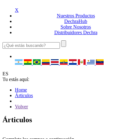
X
Nuestros
Productos
Dechra
Hub
Sobre
Nosotros
Distribuidores
Dechra
ES
Tu estás aquí:
Home
Árticulos
Volver
Árticulos