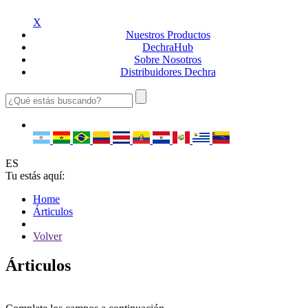
X
Nuestros
Productos
Dechra
Hub
Sobre
Nosotros
Distribuidores
Dechra
ES
Tu estás aquí:
Home
Árticulos
Volver
Árticulos