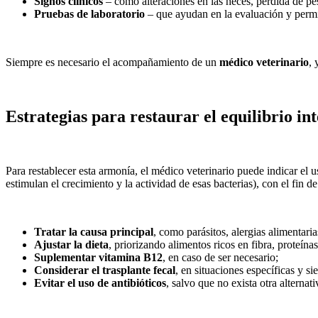
Signos clínicos
– como alteraciones en las heces, pérdida de pes
Pruebas de laboratorio
– que ayudan en la evaluación y permi
Siempre es necesario el acompañamiento de un
médico veterinario
, 
Estrategias para restaurar el equilibrio int
Para restablecer esta armonía, el médico veterinario puede indicar el 
estimulan el crecimiento y la actividad de esas bacterias), con el fin 
Tratar la causa principal
, como parásitos, alergias alimentar
Ajustar la dieta
, priorizando alimentos ricos en fibra, proteína
Suplementar vitamina B12
, en caso de ser necesario;
Considerar el trasplante fecal
, en situaciones específicas y si
Evitar el uso de antibióticos
, salvo que no exista otra alternati