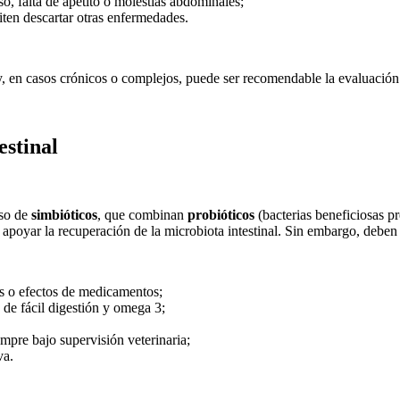
o, falta de apetito o molestias abdominales;
ten descartar otras enfermedades.
y, en casos crónicos o complejos, puede ser recomendable la evaluación 
estinal
uso de
simbióticos
, que combinan
probióticos
(bacterias beneficiosas pr
de apoyar la recuperación de la microbiota intestinal. Sin embargo, debe
ias o efectos de medicamentos;
s de fácil digestión y omega 3;
empre bajo supervisión veterinaria;
va.