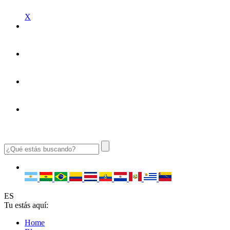
X
ES
Tu estás aquí:
Home