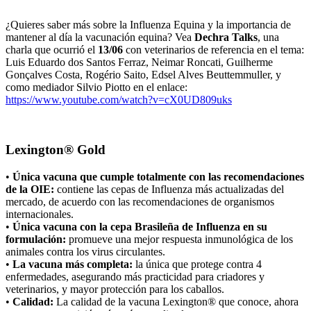
¿Quieres saber más sobre la Influenza Equina y la importancia de
mantener al día la vacunación equina? Vea
Dechra Talks
, una
charla que ocurrió el
13/06
con veterinarios de referencia en el tema:
Luis Eduardo dos Santos Ferraz, Neimar Roncati, Guilherme
Gonçalves Costa, Rogério Saito, Edsel Alves Beuttemmuller, y
como mediador Silvio Piotto en el enlace:
https://www.youtube.com/watch?v=cX0UD809uks
Lexington® Gold
•
Única vacuna que cumple totalmente con las recomendaciones
de la OIE:
contiene las cepas de Influenza más actualizadas del
mercado, de acuerdo con las recomendaciones de organismos
internacionales.
•
Única vacuna con la cepa Brasileña de Influenza en su
formulación:
promueve una mejor respuesta inmunológica de los
animales contra los virus circulantes.
•
La vacuna más completa:
la única que protege contra 4
enfermedades, asegurando más practicidad para criadores y
veterinarios, y mayor protección para los caballos.
•
Calidad:
La calidad de la vacuna Lexington® que conoce, ahora