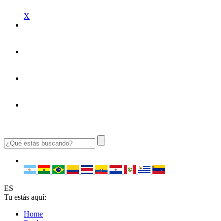
X
ES
Tu estás aquí:
Home