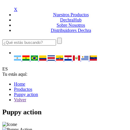
X
Nuestros
Productos
Dechra
Hub
Sobre
Nosotros
Distribuidores
Dechra
ES
Tu estás aquí:
Home
Productos
Puppy action
Volver
Puppy action