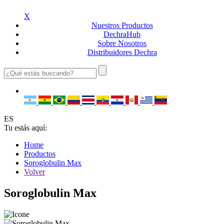
X
Nuestros
Productos
Dechra
Hub
Sobre
Nosotros
Distribuidores
Dechra
ES
Tu estás aquí:
Home
Productos
Soroglobulin Max
Volver
Soroglobulin Max