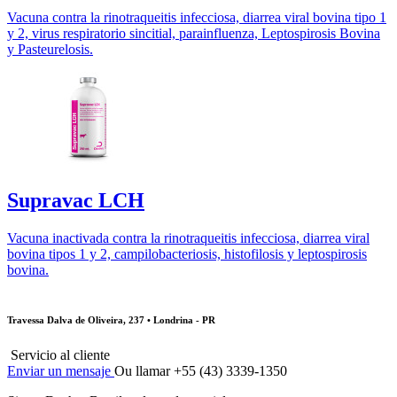
Vacuna contra la rinotraqueitis infecciosa, diarrea viral bovina tipo 1
y 2, virus respiratorio sincitial, parainfluenza, Leptospirosis Bovina
y Pasteurelosis.
Supravac LCH
Vacuna inactivada contra la rinotraqueitis infecciosa, diarrea viral
bovina tipos 1 y 2, campilobacteriosis, histofilosis y leptospirosis
bovina.
Travessa Dalva de Oliveira, 237 • Londrina - PR
Servicio al cliente
Enviar un mensaje
Ou llamar +55 (43) 3339-1350