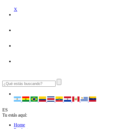
X
ES
Tu estás aquí:
Home